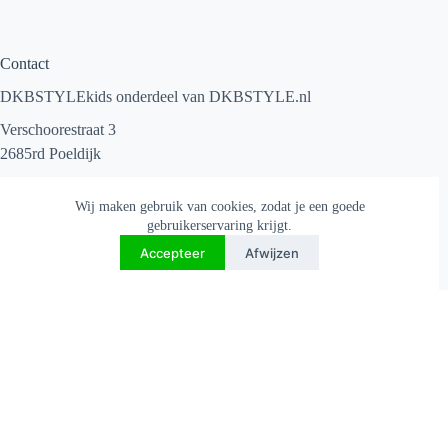
Contact
DKBSTYLEkids onderdeel van
DKBSTYLE.nl
Verschoorestraat 3
2685rd Poeldijk
(geen bezoekadres)
Wij maken gebruik van cookies, zodat je een goede
Email: info@dkbstyle.nl
Tel: +31645721292
gebruikerservaring krijgt.
KVK : 90537084
Accepteer
Afwijzen
BTW: NL004824906B06
Copyright © 2026 - DKBSTYLE