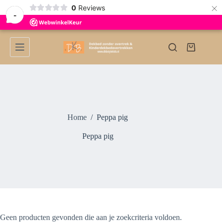
×
0
Reviews
-
Ga
naar
Winkelwag
de
inhoud
Home
/
Peppa pig
Peppa pig
Geen producten gevonden die aan je zoekcriteria voldoen.