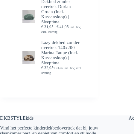
Dekbed zonder
overtrek Dorian
Groen (Incl.
Kussensloop) |
Sleeptime
Prijsklasse:
€
31,95
-
€
41,95
incl. btw,
€ 31,95
excl. levering
tot
€ 41,95
Lazy dekbed zonder
overtrek 140x200
Marina Taupe (Incl.
Kussensloop) |
Sleeptime
€
32,95
€
34,95
incl. btw, excl.
Oorspronkelijke
Huidige
levering
prijs
prijs
was:
is:
€ 34,95.
€ 32,95.
DKBSTYLEkids
Ac
Vind het perfecte kinderdekbedovertrek dat bij jouw
slaapkamer past, en geniet van comfort en stijlvolle