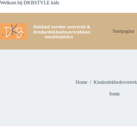
Ga
Welkom bij DKBSTYLE kids
naar
de
inhoud
Startpagina
Home
/
Kinderdekbedovertrek
Sonic