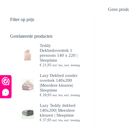
Geen produc
Filter op prijs
Gerelateerde producten
Teddy
Dekbedovertrek 1
persoons 140 x 220 |
Sleeptime
€
21,95
incl. btw, excl. levering
Lazy Dekbed zonder
overtrek 140x200
|Meerdere kleuren|
Sleeptime
-
€
28,95
incl. btw, excl. levering
Lazy Teddy dekbed
140x200| Meerdere
kleuren | Sleeptime
€
37,95
incl. btw, excl. levering