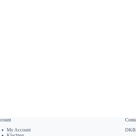
count
Conta
My Account
DKBS
Klachten